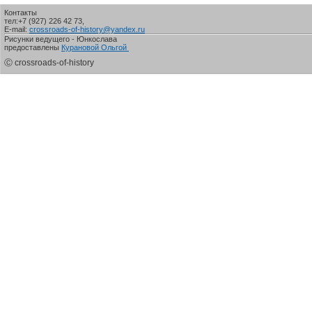
Контакты
тел:+7 (927) 226 42 73,
E-mail:
crossroads-of-history@yandex.ru
Рисунки ведущего - Юнкослава
предоставлены
Курановой Ольгой
Ⓒ crossroads-of-history