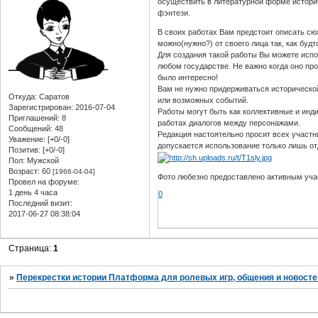
осуществить в литературной форме истори
фэнтези.
В своих работах Вам предстоит описать сю
можно(нужно?) от своего лица так, как буд
Для создания такой работы Вы можете исп
любом государстве. Не важно когда оно про
было интересно!
Вам не нужно придерживаться историческо
Откуда:
Саратов
или возможных событий.
Зарегистрирован
: 2016-07-04
Работы могут быть как коллективные и ин
Приглашений:
8
работах диалогов между персонажами.
Сообщений:
48
Редакция настоятельно просит всех участни
Уважение:
[+0/-0]
допускается использование только лишь от
Позитив:
[+0/-0]
Пол:
Мужской
Возраст:
60
[1966-04-04]
Фото любезно предоставлено активным уча
Провел на форуме:
1 день 4 часа
0
Последний визит:
2017-06-27 08:38:04
Страница:
1
»
Перекрестки истории Платформа для ролевых игр, общения и новосте