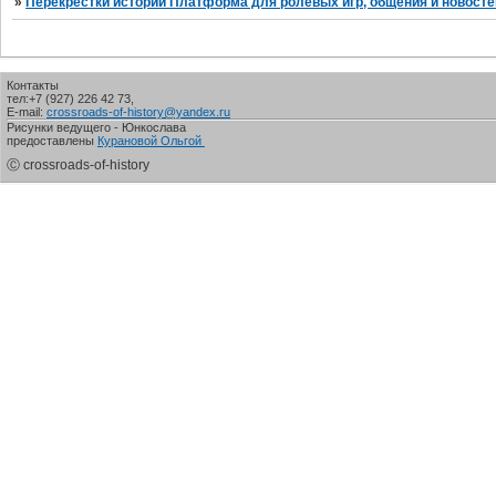
»
Перекрестки истории Платформа для ролевых игр, общения и новосте
Контакты
тел:+7 (927) 226 42 73,
E-mail:
crossroads-of-history@yandex.ru
Рисунки ведущего - Юнкослава
предоставлены
Курановой Ольгой
Ⓒ crossroads-of-history