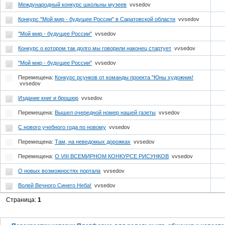
Международный конкурс школьны музеев
vvsedov
Конкурс "Мой мир - будущее России" в Саратовской области
vvsedov
"Мой мир - будущее России"
vvsedov
Конкурс о котором так долго мы говорили наконец стартует
vvsedov
"Мой мир - будущее России"
vvsedov
Перемещена:
Конкурс рсунков от команды проекта "Юны художник!
vvsedov
Издание книг и брошюр
vvsedov
Перемещена:
Вышел очередной номер нашей газеты
vvsedov
С нового учебного года по новому
vvsedov
Перемещена:
Там, на неведомых дорожках
vvsedov
Перемещена:
О VIII ВСЕМИРНОМ КОНКУРСЕ РИСУНКОВ
vvsedov
О новых возможностях портала
vvsedov
Волей Вечного Синего Неба!
vvsedov
Страница:
1