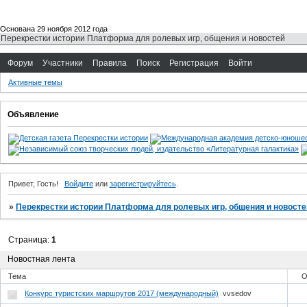
Основана 29 ноября 2012 года
Перекрестки истории Платформа для ролевых игр, общения и новостей
Форум
Участники
Правила
Поиск
Регистрация
Войти
Активные темы
Объявление
Привет, Гость!
Войдите
или
зарегистрируйтесь
.
»
Перекрестки истории Платформа для ролевых игр, общения и новосте
Страница:
1
Новостная лента
Тема
О
Конкурс туристских маршрутов 2017 (международный)
vvsedov