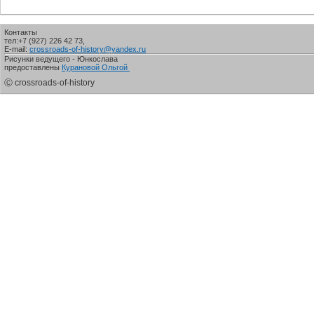
Контакты
тел:+7 (927) 226 42 73,
E-mail:
crossroads-of-history@yandex.ru
Рисунки ведущего - Юнкослава
предоставлены
Курановой Ольгой
Ⓒ crossroads-of-history