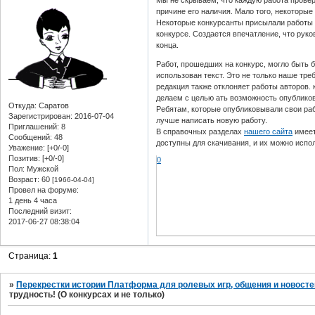
причине его наличия. Мало того, некоторые
Некоторые конкурсанты присылали работы 
конкурсе. Создается впечатление, что руко
конца.
Работ, прошедших на конкурс, могло быть б
использован текст. Это не только наше тре
редакция также отклоняет работы авторов.
делаем с целью ать возможность опубликов
Откуда:
Саратов
Ребятам, которые опубликовывали свои раб
Зарегистрирован
: 2016-07-04
лучше написать новую работу.
Приглашений:
8
В справочных разделах
нашего сайта
имеет
Сообщений:
48
доступны для скачивания, и их можно испо
Уважение:
[+0/-0]
Позитив:
[+0/-0]
0
Пол:
Мужской
Возраст:
60
[1966-04-04]
Провел на форуме:
1 день 4 часа
Последний визит:
2017-06-27 08:38:04
Страница:
1
»
Перекрестки истории Платформа для ролевых игр, общения и новосте
трудность! (О конкурсах и не только)