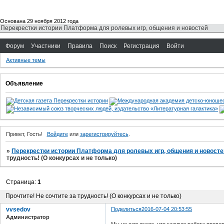
Основана 29 ноября 2012 года
Перекрестки истории Платформа для ролевых игр, общения и новостей
Форум
Участники
Правила
Поиск
Регистрация
Войти
Активные темы
Объявление
Привет, Гость!
Войдите
или
зарегистрируйтесь
.
»
Перекрестки истории Платформа для ролевых игр, общения и новосте
трудность! (О конкурсах и не только)
Страница:
1
Прочтите! Не сочтите за трудность! (О конкурсах и не только)
vvsedov
Поделиться
2016-07-04 20:53:55
Администратор
Мы не скрываем, что каждую работа проверя