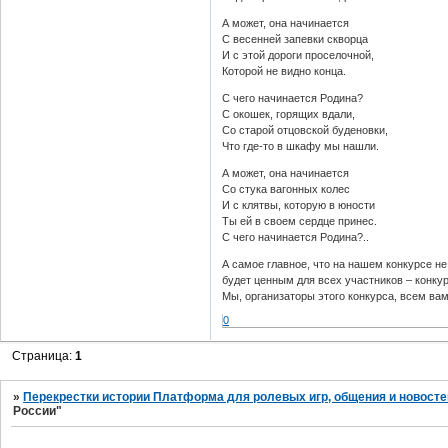
А может, она начинается
С весенней запевки скворца
И с этой дороги проселочной,
Которой не видно конца.
С чего начинается Родина?
С окошек, горящих вдали,
Со старой отцовской буденовки,
Что где-то в шкафу мы нашли.
А может, она начинается
Со стука вагонных колес
И с клятвы, которую в юности
Ты ей в своем сердце принес.
С чего начинается Родина?..
А самое главное, что на нашем конкурсе не
будет ценным для всех участников – конку
Мы, организаторы этого конкурса, всем вам
0
Страница:
1
»
Перекрестки истории Платформа для ролевых игр, общения и новосте
России"