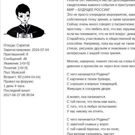
свидетелями важного события и приступае
МИР – БУДУЩЕЕ РОССИИ”.
Это не просто очередное мероприятие, как
собственную точку зрения, а также произв
Сейчас очень много говорят о патриотизме.
простому – это любить всё, что вас окружае
если вы понимаете, что не всё вокруг: дома
Старайтесь участвовать в общественной ж
способом. Например, пока вы ещё не такие
Откуда:
Саратов
стихах, рисунках друзьям и знакомым о то
Зарегистрирован
: 2016-07-04
интересным с вашей точки зрения.
Приглашений:
8
Сообщений:
48
Многие, наверное, помнят песню на слова 
Уважение:
[+0/-0]
девизом и пронесём их через всю свою жиз
Позитив:
[+0/-0]
Пол:
Мужской
С чего начинается Родина?
Возраст:
60
[1966-04-04]
С картинки в твоем букваре,
Провел на форуме:
С хороших и верных товарищей,
1 день 4 часа
Живущих в соседнем дворе.
Последний визит:
2017-06-27 08:38:04
А может, она начинается
С той песни, что пела нам мать.
С того, что в любых испытаниях
У нас никому не отнять.
С чего начинается Родина?
С заветной скамьи у ворот.
С той самой березки, что во поле,
Под ветром склоняясь, растет.