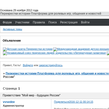
Основана 29 ноября 2012 года
Перекрестки истории Платформа для ролевых игр, общения и новостей
Форум
Участники
Правила
Поиск
Регистрация
Войти
Активные темы
Объявление
Привет, Гость!
Войдите
или
зарегистрируйтесь
.
»
Перекрестки истории Платформа для ролевых игр, общения и новосте
России"
Страница:
1
Приветствие "Мой мир - будущее России"
vvsedov
Поделиться
2016-12-11 00:14:15
Администратор
Ребята! Вот наконец и настал долгожданны