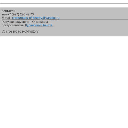
Контакты
тел:+7 (927) 226 42 73,
E-mail:
crossroads-of-history@yandex.ru
Рисунки ведущего - Юнкослава
предоставлены
Курановой Ольгой
Ⓒ crossroads-of-history