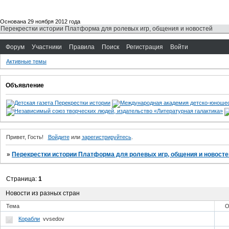
Основана 29 ноября 2012 года
Перекрестки истории Платформа для ролевых игр, общения и новостей
Форум
Участники
Правила
Поиск
Регистрация
Войти
Активные темы
Объявление
Привет, Гость!
Войдите
или
зарегистрируйтесь
.
»
Перекрестки истории Платформа для ролевых игр, общения и новосте
Страница:
1
Новости из разных стран
Тема
О
Корабли
vvsedov