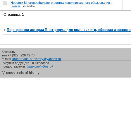
Новости Многопрофильного центра дополнительного образования г.
Гомель
vvsedov
Страница:
1
»
Перекрестки истории Платформа для ролевых игр, общения и новосте
Контакты
тел:+7 (927) 226 42 73,
E-mail:
crossroads-of-history@yandex.ru
Рисунки ведущего - Юнкослава
предоставлены
Курановой Ольгой
Ⓒ crossroads-of-history