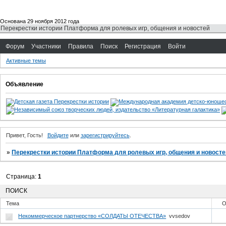
Основана 29 ноября 2012 года
Перекрестки истории Платформа для ролевых игр, общения и новостей
Форум
Участники
Правила
Поиск
Регистрация
Войти
Активные темы
Объявление
Привет, Гость!
Войдите
или
зарегистрируйтесь
.
»
Перекрестки истории Платформа для ролевых игр, общения и новосте
Страница:
1
ПОИСК
Тема
О
Некоммерческое партнерство «СОЛДАТЫ ОТЕЧЕСТВА»
vvsedov