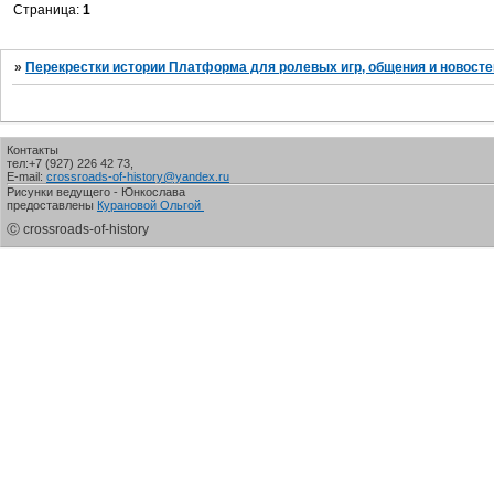
Страница:
1
»
Перекрестки истории Платформа для ролевых игр, общения и новосте
Контакты
тел:+7 (927) 226 42 73,
E-mail:
crossroads-of-history@yandex.ru
Рисунки ведущего - Юнкослава
предоставлены
Курановой Ольгой
Ⓒ crossroads-of-history