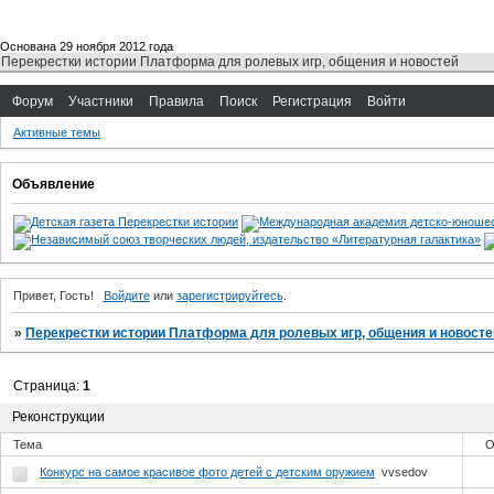
Основана 29 ноября 2012 года
Перекрестки истории Платформа для ролевых игр, общения и новостей
Форум
Участники
Правила
Поиск
Регистрация
Войти
Активные темы
Объявление
Привет, Гость!
Войдите
или
зарегистрируйтесь
.
»
Перекрестки истории Платформа для ролевых игр, общения и новосте
Страница:
1
Реконструкции
Тема
О
Конкурс на самое красивое фото детей с детским оружием
vvsedov