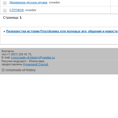
Деревянное детское оружие
vvsedov
СТРУЖОК
vvsedov
Страница:
1
»
Перекрестки истории Платформа для ролевых игр, общения и новосте
Контакты
тел:+7 (927) 226 42 73,
E-mail:
crossroads-of-history@yandex.ru
Рисунки ведущего - Юнкослава
предоставлены
Курановой Ольгой
Ⓒ crossroads-of-history