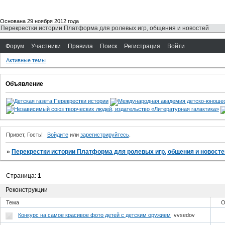
Основана 29 ноября 2012 года
Перекрестки истории Платформа для ролевых игр, общения и новостей
Форум
Участники
Правила
Поиск
Регистрация
Войти
Активные темы
Объявление
Привет, Гость!
Войдите
или
зарегистрируйтесь
.
»
Перекрестки истории Платформа для ролевых игр, общения и новосте
Страница:
1
Реконструкции
Тема
О
Конкурс на самое красивое фото детей с детским оружием
vvsedov